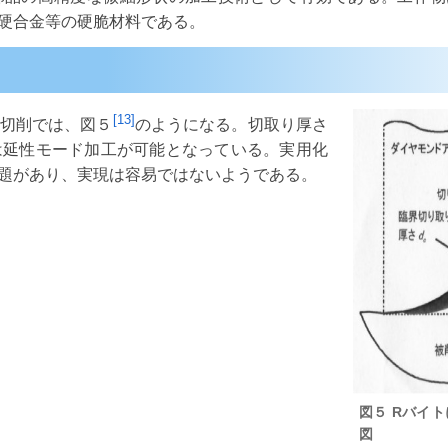
硬合金等の硬脆材料である。
[13]
切削では、図５
のようになる。切取り厚さ
は延性モード加工が可能となっている。実用化
題があり、実現は容易ではないようである。
図５ Rバイ
図