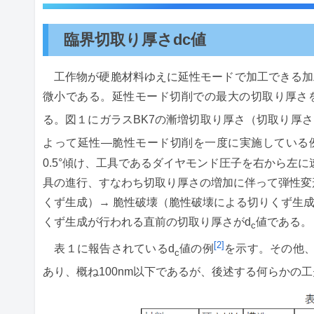
臨界切取り厚さdc値
工作物が硬脆材料ゆえに延性モードで加工できる加
微小である。延性モード切削での最大の切取り厚さ
る。図１にガラスBK7の漸増切取り厚さ（切取り厚
よって延性―脆性モード切削を一度に実施している
0.5°傾け、工具であるダイヤモンド圧子を右から左に速度
具の進行、すなわち切取り厚さの増加に伴って弾性変
くず生成）→ 脆性破壊（脆性破壊による切りくず生
くず生成が行われる直前の切取り厚さがd
値である。
c
[2]
表１に報告されているd
値の例
を示す。その他、国
c
あり、概ね100nm以下であるが、後述する何らかの工夫に