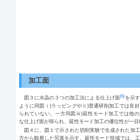
加工面
[6]
図３に水晶の３つの加工法による仕上げ面
を示す
ように同図ⅰ)ラッピングやⅱ)普通研削加工では良
られていない。一方同図ⅲ)延性モード加工では他
な仕上げ面が得られ、延性モード加工の優位性が一目
図４に、図１で示された切削実験で生成された加
方から観察した写真を示す。延性モード領域では、