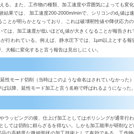
える。また、工作物の種類、加工速度や雰囲気によっても変
では、 加工速度200-2000m/minで、シリコンのd
値は
c
ることが明らかとなっており、これは破壊靭性値や降伏応力の
においては、加工速度が低いほどd
値が大きくなることが報告され
c
が行われている。例えば、静水圧下では、1μm以上とする報
が、大幅に変化すると言う報告は見出しにくい。
な延性モード切削（当時はこのような命名はされていなかった
代半ば以降、延性モード加工と言う名称で呼ばれるようになった
やラッピングの後、仕上げ加工としてはポリシングが通常行わ
としては切削に頼らざるを得ない。しかも加工能率が研削など
品の高精度な微細形状の加工技術として有効である。工作物