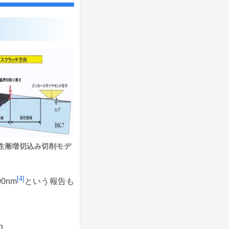
脆性漸増切込み切削モデ
[4]
0nm
という報告も