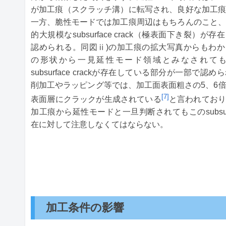
が加工痕（スクラッチ溝）に転写され、良好な加工
一方、脆性モードでは加工痕周辺はもちろんのこと
的大規模なsubsurface crack（極表面下き裂）が
認められる。同図ⅱ)の加工痕の拡大写真からもわ
の形状から一見延性モード領域とみなされて
subsurface crackが存在している部分が一部で認
削加工やラッピング等では、加工面表面粗さの5、6
[7]
表面層にクラックが生成されている
と言われており
加工痕から延性モードと一旦判断されてもこのsubsurfac
在に対して注意しなくてはならない。
加工条件の影響