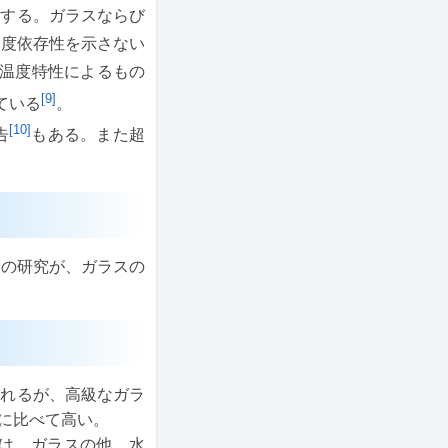
化する。ガラスならび
速度依存性を示さない
温度特性によるもの
[9]
ている
。
[10]
告
もある。また超
）の研究が、ガラスの
。
れるが、高級なガラ
に比べて高い。
は、ガラスの他、水