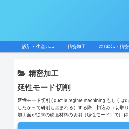
設計・生産ｼｽﾃﾑ
精密加工
ﾒｶﾄﾛﾆｸｽ・精
精密加工
延性モード切削
延性モード切削
( ductile regime machinin
したがって研削も含まれる）する際、切込み（切取り
加工面が従来の硬脆材料の切削（脆性モード）では得