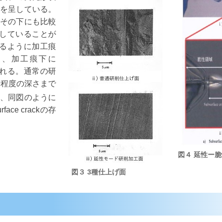
痕を呈している。
、その下にも比較
存在していることが
かるように加工痕
も、加工痕下に
められる。通常の研
倍程度の深さまで
、同図のように
e crackの存
図４ 延性ー
図
３
3種仕上げ面