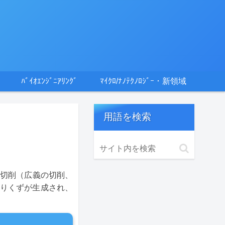
ﾊﾞｲｵｴﾝｼﾞﾆｱﾘﾝｸﾞ
ﾏｲｸﾛ/ﾅﾉﾃｸﾉﾛｼﾞｰ・新領域
用語を検索
硬脆材料を切削（広義の切削、
切りくずが生成され、