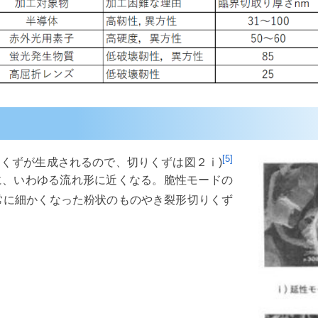
[5]
くずが生成されるので、切りくずは図２ⅰ)
に、いわゆる流れ形に近くなる。脆性モードの
常に細かくなった粉状のものやき裂形切りくず