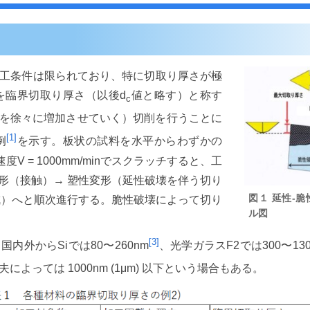
工条件は限られており、特に切取り厚さが極
を臨界切取り厚さ（以後d
値と略す）と称す
c
さを徐々に増加させていく）切削を行うことに
[1]
例
を示す。板状の試料を水平からわずかの
V = 1000mm/minでスクラッチすると、工
形（接触）→ 塑性変形（延性破壊を伴う切り
図１ 延性-
成）へと順次進行する。脆性破壊によって切り
ル図
[3]
内外からSiでは80〜260nm
、光学ガラスF2では300〜130
よっては 1000nm (1μm) 以下という場合もある。