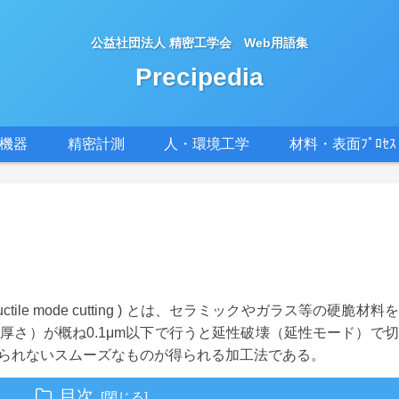
公益社団法人 精密工学会 Web用語集
Precipedia
密機器
精密計測
人・環境工学
材料・表面ﾌﾟﾛｾｽ
g もしくはductile mode cutting ) とは、セラミックやガラス等の
厚さ）が概ね0.1μm以下で行うと延性破壊（延性モード）で
られないスムーズなものが得られる加工法である。
目次