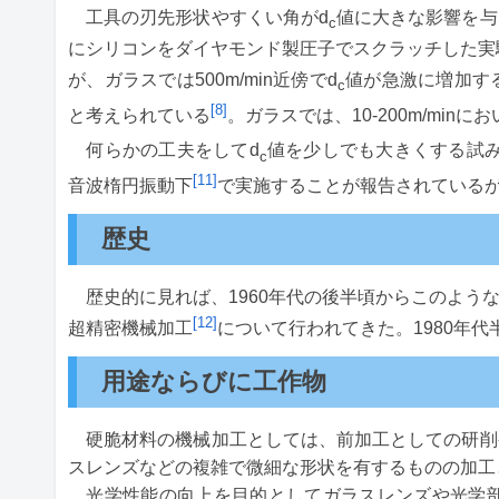
工具の刃先形状やすくい角がd
値に大きな影響を与
c
にシリコンをダイヤモンド製圧子でスクラッチした実験結果
が、ガラスでは500m/min近傍でd
値が急激に増加す
c
[8]
と考えられている
。ガラスでは、10-200m/min
何らかの工夫をしてd
値を少しでも大きくする試み
c
[11]
音波楕円振動下
で実施することが報告されている
歴史
歴史的に見れば、1960年代の後半頃からこのよう
[12]
超精密機械加工
について行われてきた。1980年
用途ならびに工作物
硬脆材料の機械加工としては、前加工としての研削
スレンズなどの複雑で微細な形状を有するものの加工
光学性能の向上を目的としてガラスレンズや光学部