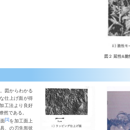
図２ 延性&脆
。図からわかる
好な仕上げ面が得
の加工法より良好
瞭然である。
[1]
工面
を加工面上
工具、の刃先形状