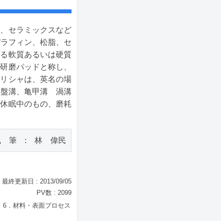
ス、セラミックスなど
パラフィン、松脂、セ
する軟質あるいは硬質
、研磨パッドと称し、
ポリシャは、英名の場
碁盤溝、亀甲溝 渦溝
、休眠中のもの、磨耗
執　筆 ： 林　偉民
最終更新日 : 2013/09/05
PV数 : 2099
6．材料・表面プロセス