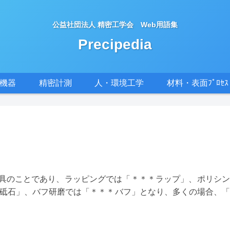
公益社団法人 精密工学会 Web用語集
Precipedia
密機器
精密計測
人・環境工学
材料・表面ﾌﾟﾛｾｽ
の研磨に用いる工具のことであり、ラッピングでは「＊＊＊ラップ」、ポリ
砥石」、バフ研磨では「＊＊＊バフ」となり、多くの場合、