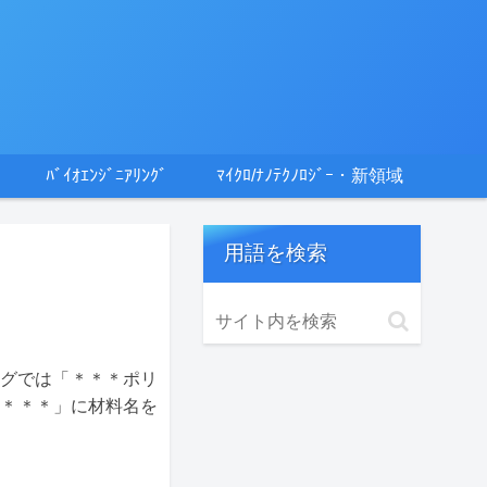
ﾊﾞｲｵｴﾝｼﾞﾆｱﾘﾝｸﾞ
ﾏｲｸﾛ/ﾅﾉﾃｸﾉﾛｼﾞｰ・新領域
用語を検索
シングでは「＊＊＊ポリ
「＊＊＊」に材料名を