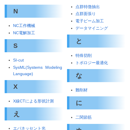
点群特徴抽出
N
点群面張り
電子ビーム加工
NC工作機械
データマイニング
NC電解加工
と
S
特殊切削
SI-cut
トポロジー最適化
SysML(Systems Modeling
Language)
な
X
難削材
X線CTによる形状計測
に
え
二関節筋
エバネッセント光