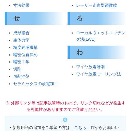
寸法効果
レーザー走査型顕微鏡
せ
ろ
成形接合
ローカルウエットエッチン
グ法(LWE)
生体力学
精度鈍感機構
わ
精密位置決め
精密工学
ワイヤ放電研削
切削
ワイヤ放電ミーリング法
切削油剤
セラミックスの放電加工
※ 外部リンク等は記事執筆時のもので、リンク切れなどが発生す
る可能性がありますのでご容赦ください。
・新規用語の追加をご希望の方は
こちら
からお願いい