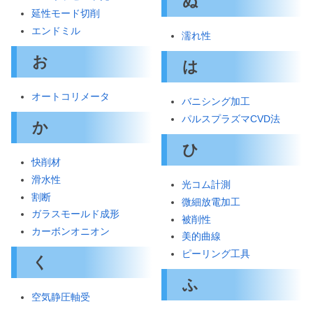
ぬ
延性モード切削
エンドミル
濡れ性
お
は
オートコリメータ
バニシング加工
パルスプラズマCVD法
か
ひ
快削材
滑水性
光コム計測
割断
微細放電加工
ガラスモールド成形
被削性
カーボンオニオン
美的曲線
ピーリング工具
く
ふ
空気静圧軸受