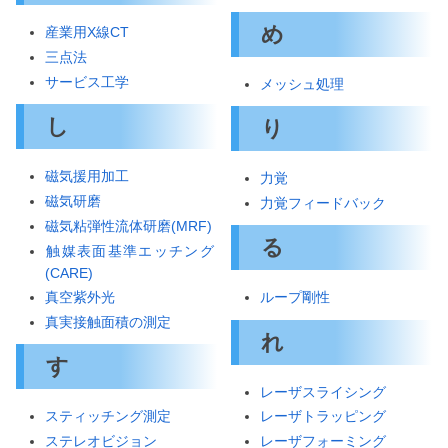
め
産業用X線CT
三点法
サービス工学
メッシュ処理
し
り
磁気援用加工
力覚
磁気研磨
力覚フィードバック
磁気粘弾性流体研磨(MRF)
る
触媒表面基準エッチング
(CARE)
真空紫外光
ループ剛性
真実接触面積の測定
れ
す
レーザスライシング
スティッチング測定
レーザトラッピング
ステレオビジョン
レーザフォーミング