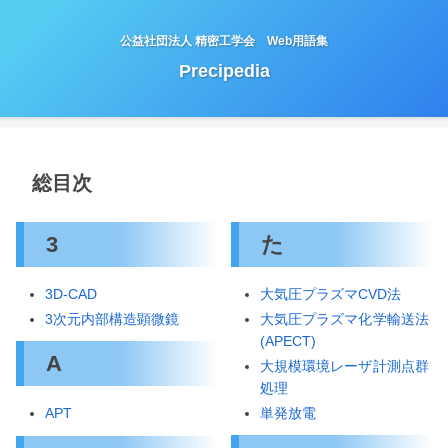
公益社団法人 精密工学会 Web用語集
Precipedia
総目次
3
た
3D-CAD
大気圧プラズマCVD法
3次元内部構造顕微鏡
大気圧プラズマ化学輸送法
(APECT)
A
大規模環境レーザ計測点群
処理
単発放電
APT