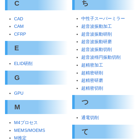
ち
C
中性子スーパーミラー
CAD
超音波振動加工
CAM
超音波振動研削
CFRP
超音波振動研磨
E
超音波振動切削
超音波楕円振動切削
ELID研削
超精密加工
超精密研削
G
超精密研磨
超精密切削
GPU
つ
M
通電切削
M4プロセス
て
MEMS/MOEMS
M推定