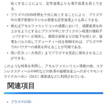
短くすることにより、定常放電よりも電子温度を高くでき
る。
プラズマのON時間を十分に短くすることにより、プラズマ
中の電子密度やラジカル密度を定常放電よりも高くできる。
例えばアモルファスシリコンの成膜において、成膜速度を向
上させようとするとプラズマ中にサブミクロン程度の微粒子
（パウダー）が発生し、膜質や歩留まりの低下を招くが、放
電をパルス化してデューティー比を制御すれば、プラズマ中
でのパウダーの成長を抑えることが可能である。
高い圧力（～大気圧）までプラズマを安定に発生させること
ができる。
このような特長を利用し、アモルファスシリコン薄膜の他、ステ
ンレススティールやWCなどの鉄系や超硬合金上へのダイヤモンド
ライクカーボン（DLC）膜形成などに利用されている。
関連項目
プラズマCVD