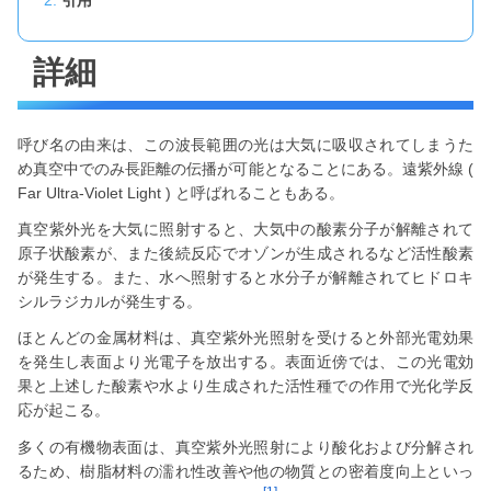
引用
詳細
呼び名の由来は、この波長範囲の光は大気に吸収されてしまうた
め真空中でのみ長距離の伝播が可能となることにある。遠紫外線 (
Far Ultra-Violet Light ) と呼ばれることもある。
真空紫外光を大気に照射すると、大気中の酸素分子が解離されて
原子状酸素が、また後続反応でオゾンが生成されるなど活性酸素
が発生する。また、水へ照射すると水分子が解離されてヒドロキ
シルラジカルが発生する。
ほとんどの金属材料は、真空紫外光照射を受けると外部光電効果
を発生し表面より光電子を放出する。表面近傍では、この光電効
果と上述した酸素や水より生成された活性種での作用で光化学反
応が起こる。
多くの有機物表面は、真空紫外光照射により酸化および分解され
るため、樹脂材料の濡れ性改善や他の物質との密着度向上といっ