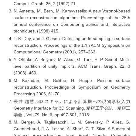
Comput. Graph. 26, 2 (1992) 71.
N. Amenta, M. Bern, M. Kamvysselis: A new Voronoi-based
surface reconstruction algorithm. Proceedings of the 25th
annual conference on Computer graphics and interactive
techniques, (1998) 415.
T. K. Dey, and J. Giesen. Detecting undersampling in surface
reconstruction. Proceedings of the 17th ACM Symposium on
Computational Geometry (2001), 257–263.
Y. Ohtake, A. Belyaev, M. Alexa, G. Turk, H.-P. Seidel. Multi-
level partition of unity implicits. ACM Trans. Graph. 22, 3
(2003), 463.
M. Kazhdan, M. Bolitho, H. Hoppe. Poisson surface
reconstruction. Proceedings of Symposium on Geometry
Processing 2006, 61-70.
長井 超慧, 3D スキャナによる計算機への現物形状入力
Geometry Interface for 3D Scanning. 精密工学会誌，精密工
学会，Vol. 79, No. 6, pp.497-501, 2013.
M. Berger, A. Tagliasacchi, L. M. Seversky, P. Alliez, G.
Guennebaud, J. A. Levine, A. Sharf, C. T. Silva, A Survey of
Surface Reconstruction from Point Clouds. Computer