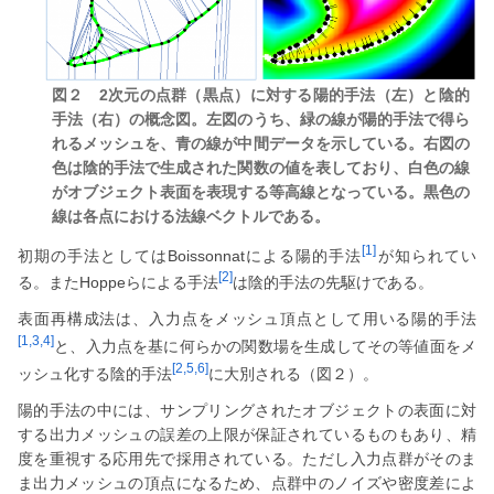
図２ 2次元の点群（黒点）に対する陽的手法（左）と陰的
手法（右）の概念図。左図のうち、緑の線が陽的手法で得ら
れるメッシュを、青の線が中間データを示している。右図の
色は陰的手法で生成された関数の値を表しており、白色の線
がオブジェクト表面を表現する等高線となっている。黒色の
線は各点における法線ベクトルである。
[1]
初期の手法としてはBoissonnatによる陽的手法
が知られてい
[2]
る。またHoppeらによる手法
は陰的手法の先駆けである。
表面再構成法は、入力点をメッシュ頂点として用いる陽的手法
[1,3,4]
と、入力点を基に何らかの関数場を生成してその等値面をメ
[2,5,6]
ッシュ化する陰的手法
に大別される（図２）。
陽的手法の中には、サンプリングされたオブジェクトの表面に対
する出力メッシュの誤差の上限が保証されているものもあり、精
度を重視する応用先で採用されている。ただし入力点群がそのま
ま出力メッシュの頂点になるため、点群中のノイズや密度差によ